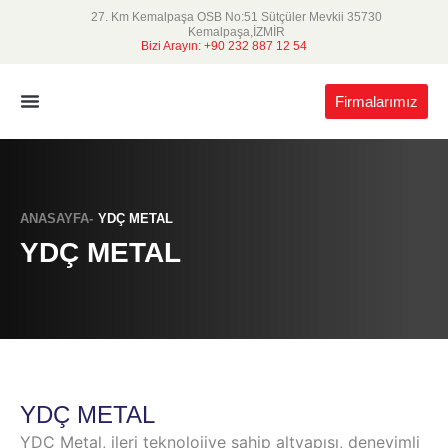
27. Km Kemalpaşa OSB No:51 Sütçüler Mevkii 35730
Kemalpaşa,İZMİR
Bizi Arayın: +90 232 887 12 54
Firmalarımız
Grup Şirketlerimiz
ANASAYFA-
YDÇ METAL
YDÇ METAL
YDÇ METAL
YDÇ Metal, ileri teknolojiye sahip altyapısı, deneyimli