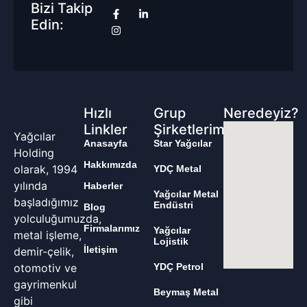
Bizi Takip
Edin:
Hızlı
Grup
Neredeyiz?
Linkler
Şirketlerimiz
Yağcılar
Anasayfa
Star Yağcılar
Holding
Hakkımızda
olarak, 1994
YDÇ Metal
yılında
Haberler
Yağcılar Metal
başladığımız
Endüstri
Blog
yolculuğumuzda,
Firmalarımız
Yağcılar
metal işleme,
Lojistik
İletişim
demir-çelik,
otomotiv ve
YDÇ Petrol
gayrimenkul
Beymaş Metal
gibi