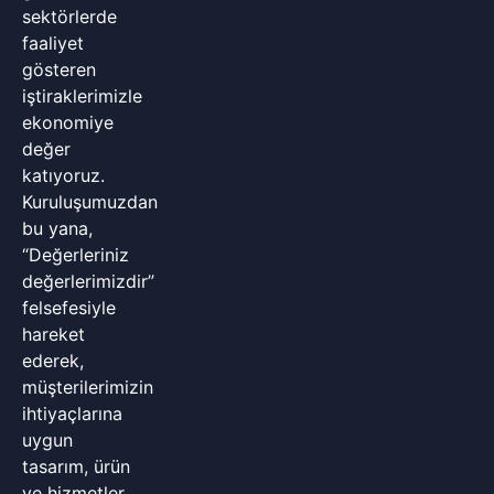
sektörlerde
faaliyet
gösteren
iştiraklerimizle
ekonomiye
değer
katıyoruz.
Kuruluşumuzdan
bu yana,
“Değerleriniz
değerlerimizdir”
felsefesiyle
hareket
ederek,
müşterilerimizin
ihtiyaçlarına
uygun
tasarım, ürün
ve hizmetler