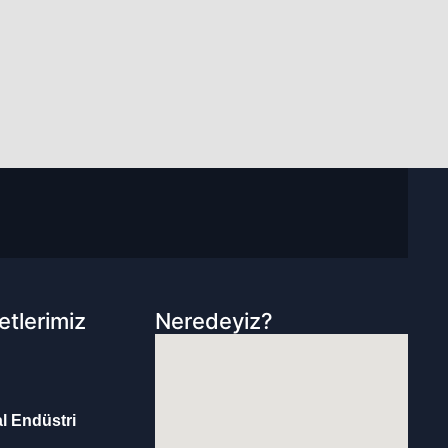
etlerimiz
Neredeyiz?
al Endüstri