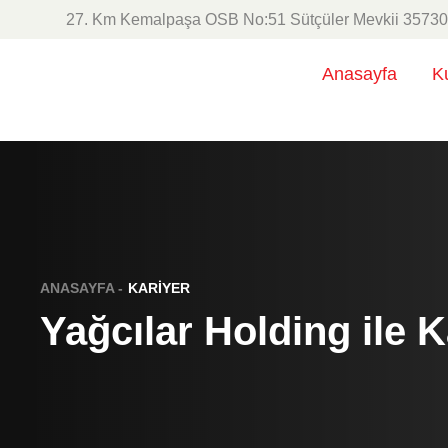
27. Km Kemalpaşa OSB No:51 Sütçüler Mevkii 3573
Anasayfa
K
ANASAYFA -
KARİYER
Yağcılar Holding ile K