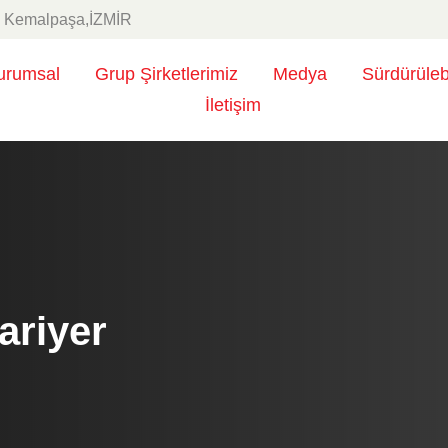
0 Kemalpaşa,İZMİR
urumsal
Grup Şirketlerimiz
Medya
Sürdürülebi
İletişim
ariyer